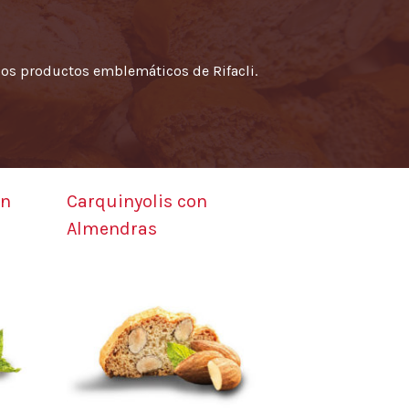
los productos emblemáticos de Rifacli.
on
Carquinyolis con
Almendras