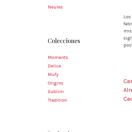
Neules
Los 
fab
mis
sigl
Colecciones
post
Moments
Delice
Mufy
Car
Origins
Al
Sublim
Ca
Tradition