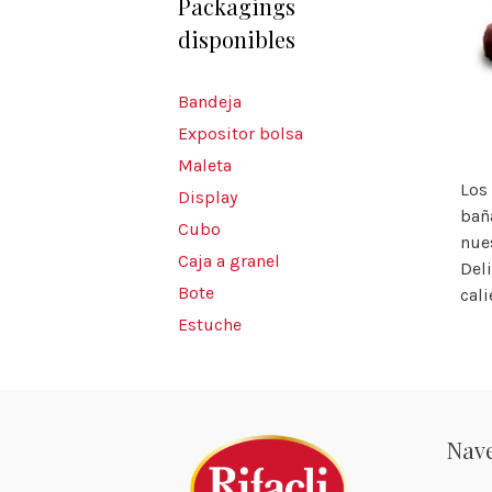
Packagings
disponibles
Bandeja
Expositor bolsa
Maleta
Los
Display
bañ
Cubo
nue
Caja a granel
Del
Bote
cali
Estuche
Nav