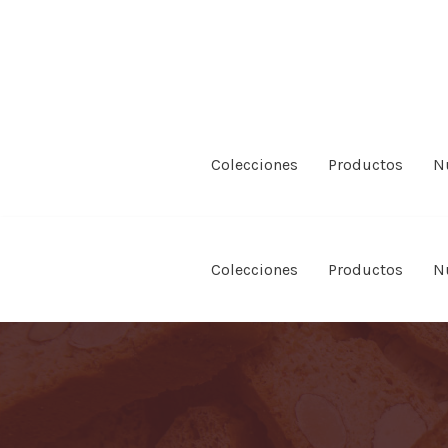
Saltar
al
contenido
Colecciones
Productos
N
Colecciones
Productos
N