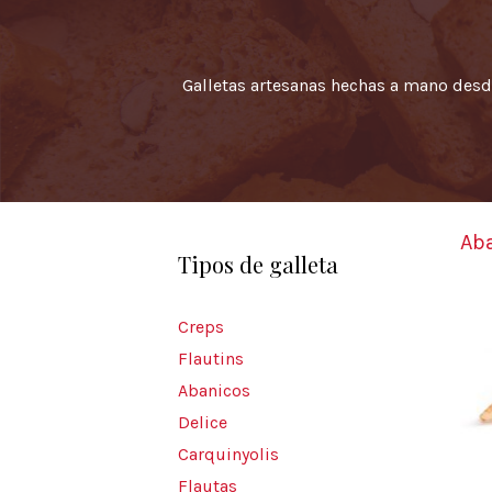
Galletas artesanas hechas a mano desd
Ab
Tipos de galleta
Creps
Flautins
Abanicos
Delice
Carquinyolis
Flautas