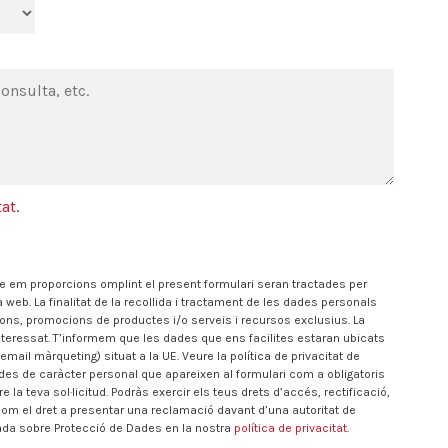
tat
.
ue em proporcions omplint el present formulari seran tractades per
b. La finalitat de la recollida i tractament de les dades personals
cions, promocions de productes i/o serveis i recursos exclusius. La
interessat. T’informem que les dades que ens facilites estaran ubicats
’email màrqueting) situat a la UE. Veure la política de privacitat de
dades de caràcter personal que apareixen al formulari com a obligatoris
 teva sol·licitud. Podràs exercir els teus drets d’accés, rectificació,
 com el dret a presentar una reclamació davant d’una autoritat de
llada sobre Protecció de Dades en la nostra
política de privacitat
.