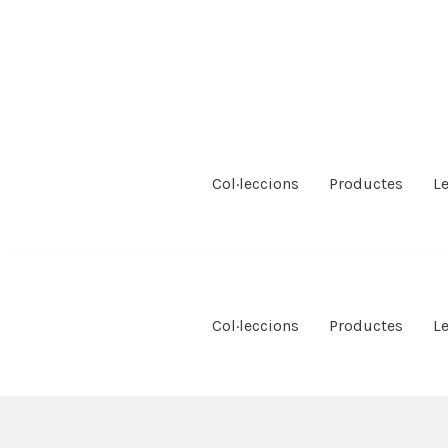
Vés
al
contingut
Col·leccions
Productes
L
Col·leccions
Productes
L