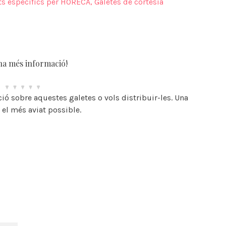
s específics per HORECA
,
Galetes de cortesía
a més informació!
ió sobre aquestes galetes o vols distribuir-les. Una
 el més aviat possible.