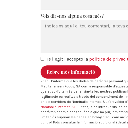
Vols dir-nos alguna cosa més?
He llegit i accepto la
política de privaci
Rebre més informació
Rifacli t’informa que les dades de caràcter personal q
Mediterranean Foods, SA com a responsable d’aquesta we
que et sol·licitem és per enviar-te les nostres publica
legitimació es realitza a través del consentiment de l’
en els servidors de Nominalia Internet, S.L. (proveïdor d
Nominalia Internet, S.L.
. El fet que no introdueixis les 
podrà tenir com a conseqüència que no puguem atendre la
limitació i suprimir les dades en hola@rifacli.com així
control. Pots consultar la informació addicional i deta