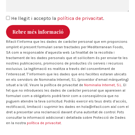
He llegit i accepto la
política de privacitat
.
Rebre més informació
Rifacli t’informa que les dades de caràcter personal que em proporcions
omplint el present formulari seran tractades per Mediterranean Foods,
SA com a responsable d’aquesta web. La finalitat de la recollida i
tractament de les dades personals que et sol·licitem és per enviar-te les
nostres publicacions, promocions de productes i/o serveis i recursos
exclusius. La legitimació es realitza a través del consentiment de
l’interessat. T’informem que les dades que ens facilites estaran ubicats
en els servidors de Nominalia Internet, S.L. (proveïdor d’email màrqueting)
situat a la UE. Veure la política de privacitat de
Nominalia Internet, S.L.
. El
fet que no introdueixis les dades de caràcter personal que apareixen al
formulari com a obligatoris podrà tenir com a conseqüència que no
puguem atendre la teva sol·licitud. Podràs exercir els teus drets d’accés,
rectificació, limitació i suprimir les dades en hola@rifacli.com així com el
dret a presentar una reclamació davant d’una autoritat de control. Pots
consultar la informació addicional i detallada sobre Protecció de Dades
en la nostra
política de privacitat
.