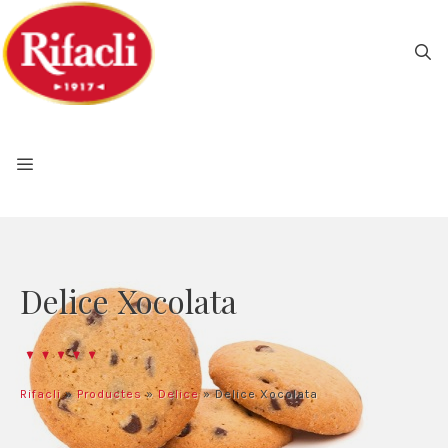
Vés
al
contingut
Delice Xocolata
Rifacli
»
Productes
»
Delice
»
Delice Xocolata