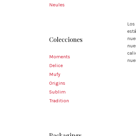
Neules
Los
est
Colecciones
nue
nue
cal
Moments
nues
Delice
Mufy
Origins
Sublim
Tradition
Packagings