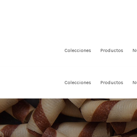
Saltar
al
contenido
Colecciones
Productos
N
Colecciones
Productos
N