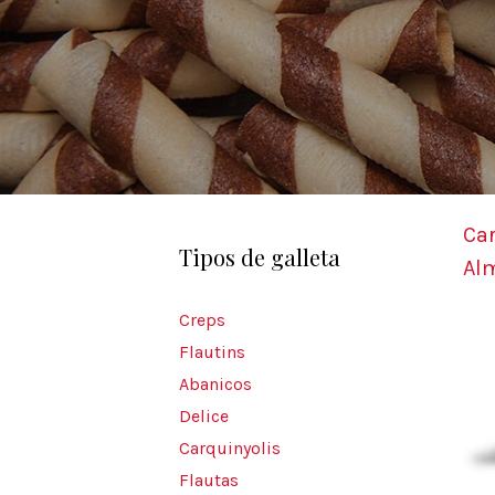
Car
Tipos de galleta
Al
Creps
Flautins
Abanicos
Delice
Carquinyolis
Flautas