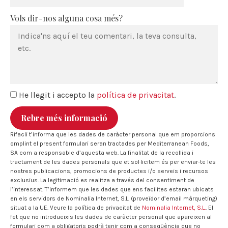
Vols dir-nos alguna cosa més?
He llegit i accepto la
política de privacitat
.
Rebre més informació
Rifacli t’informa que les dades de caràcter personal que em proporcions
omplint el present formulari seran tractades per Mediterranean Foods,
SA com a responsable d’aquesta web. La finalitat de la recollida i
tractament de les dades personals que et sol·licitem és per enviar-te les
nostres publicacions, promocions de productes i/o serveis i recursos
exclusius. La legitimació es realitza a través del consentiment de
l’interessat. T’informem que les dades que ens facilites estaran ubicats
en els servidors de Nominalia Internet, S.L. (proveïdor d’email màrqueting)
situat a la UE. Veure la política de privacitat de
Nominalia Internet, S.L.
. El
fet que no introdueixis les dades de caràcter personal que apareixen al
formulari com a obligatoris podrà tenir com a conseqüència que no