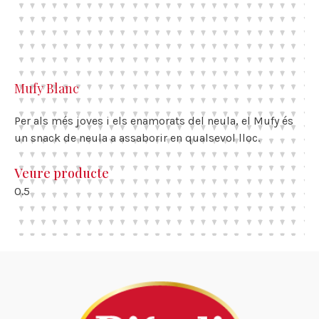
Mufy Blanc
Per als més joves i els enamorats del neula, el Mufy és
un snack de neula a assaborir en qualsevol lloc.
Veure producte