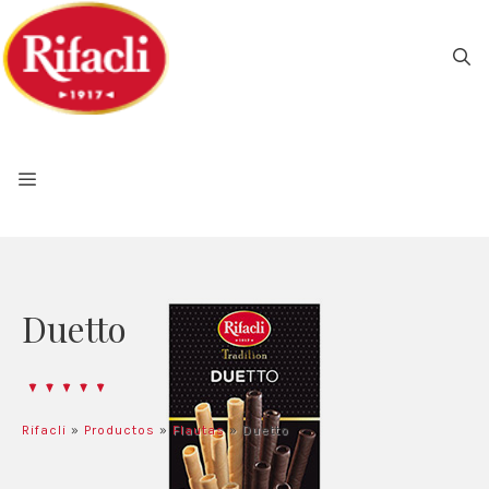
Saltar
al
contenido
Duetto
Rifacli
»
Productos
»
Flautas
»
Duetto